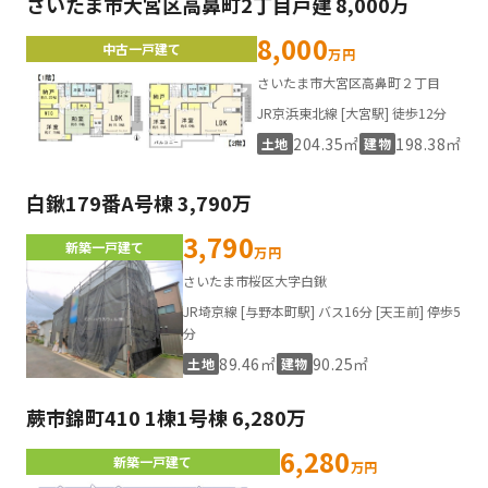
さいたま市大宮区高鼻町2丁目戸建 8,000万
8,000
中古一戸建て
万円
さいたま市大宮区高鼻町２丁目
JR京浜東北線 [大宮駅] 徒歩12分
204.35㎡
198.38㎡
土地
建物
白鍬179番A号棟 3,790万
3,790
新築一戸建て
万円
さいたま市桜区大字白鍬
JR埼京線 [与野本町駅] バス16分 [天王前] 停歩5
分
89.46㎡
90.25㎡
土地
建物
蕨市錦町410 1棟1号棟 6,280万
6,280
新築一戸建て
万円