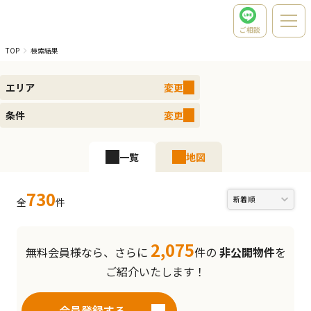
ご相談
TOP
検索結果
エリア
変更
条件
変更
一覧
地図
730
全
件
2,075
無料会員様なら、さらに
件の
非公開物件
を
ご紹介いたします！
会員登録する