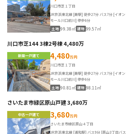
川口市芝１丁目
JR京浜東北線 [蕨駅] 徒歩27分 バス7分 [イオン
モール川口前川] 停歩6分
99.38㎡
99.57㎡
土地
建物
川口市芝144 3棟2号棟 4,480万
4,480
新築一戸建て
万円
川口市芝１丁目
JR京浜東北線 [蕨駅] 徒歩27分 バス7分 [イオン
モール川口前川] 停歩6分
90.81㎡
98.11㎡
土地
建物
さいたま市緑区原山戸建 3,680万
3,680
中古一戸建て
万円
さいたま市緑区原山４丁目
JR京浜東北線 [浦和駅] バス9分 [原山3丁目バス