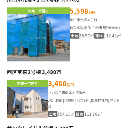
5,598
新築一戸建て
万円
川口市元郷４丁目
埼玉高速線 [川口元郷駅] 徒歩8分
58.57㎡
112.41㎡
土地
建物
西区宝来2号棟 3,480万
3,480
新築一戸建て
万円
さいたま市西区大字宝来
JR川越線 [指扇駅] バス3分 [指扇神社前] 停歩6
分
154.16㎡
111.78㎡
土地
建物
サンクレイドル並榎 2,280万