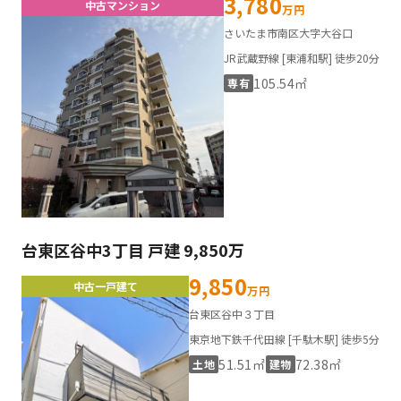
3,780
中古マンション
万円
さいたま市南区大字大谷口
JR武蔵野線 [東浦和駅] 徒歩20分
105.54㎡
専有
台東区谷中3丁目 戸建 9,850万
9,850
中古一戸建て
万円
台東区谷中３丁目
東京地下鉄千代田線 [千駄木駅] 徒歩5分
51.51㎡
72.38㎡
土地
建物