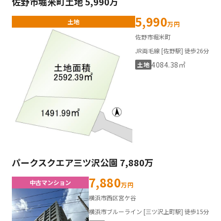
佐野市堀米町土地 5,990万
5,990
土地
万円
佐野市堀米町
JR両毛線 [佐野駅] 徒歩26分
4084.38㎡
土地
パークスクエア三ツ沢公園 7,880万
7,880
中古マンション
万円
横浜市西区宮ケ谷
横浜市ブルーライン [三ツ沢上町駅] 徒歩15分