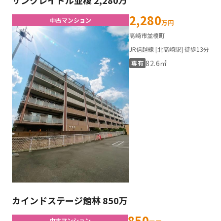
2,280
中古マンション
万円
高崎市並榎町
JR信越線 [北高崎駅] 徒歩13分
82.6㎡
専有
カインドステージ館林 850万
850
中古マンション