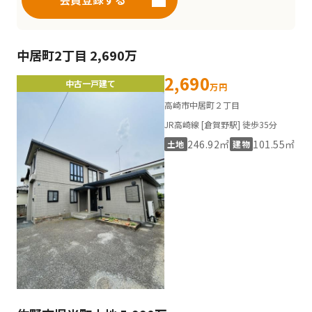
中居町2丁目 2,690万
2,690
中古一戸建て
万円
高崎市中居町２丁目
JR高崎線 [倉賀野駅] 徒歩35分
246.92㎡
101.55㎡
土地
建物