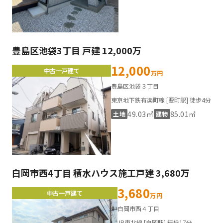
豊島区池袋3丁目 戸建 12,000万
12,000
中古一戸建て
万円
豊島区池袋３丁目
東京地下鉄有楽町線 [要町駅] 徒歩4分
49.03㎡
85.01㎡
土地
建物
白岡市西4丁目 積水ハウス施工戸建 3,680万
3,680
中古一戸建て
万円
白岡市西４丁目
JR東北線 [白岡駅] 徒歩17分