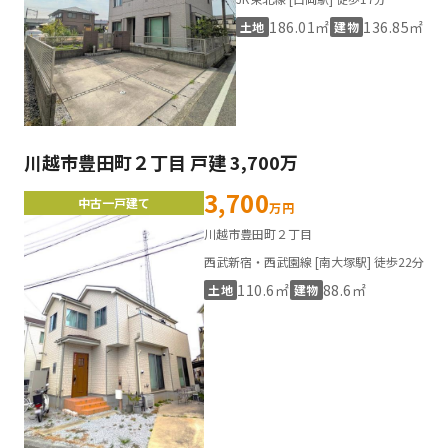
186.01㎡
136.85㎡
土地
建物
川越市豊田町２丁目 戸建 3,700万
3,700
中古一戸建て
万円
川越市豊田町２丁目
西武新宿・西武園線 [南大塚駅] 徒歩22分
110.6㎡
88.6㎡
土地
建物