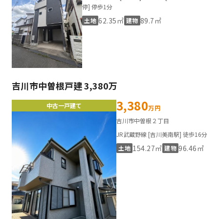
停] 停歩1分
62.35㎡
89.7㎡
土地
建物
吉川市中曽根戸建 3,380万
3,380
中古一戸建て
万円
吉川市中曽根２丁目
JR武蔵野線 [吉川美南駅] 徒歩16分
154.27㎡
96.46㎡
土地
建物