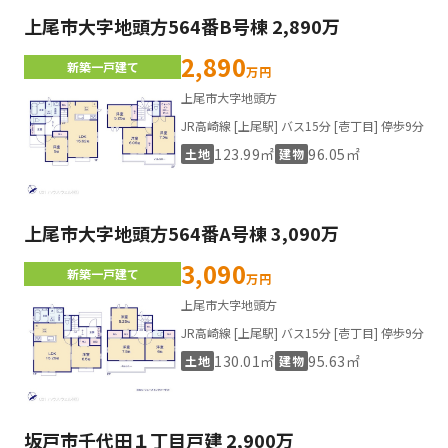
上尾市大字地頭方564番B号棟 2,890万
2,890
新築一戸建て
万円
上尾市大字地頭方
JR高崎線 [上尾駅] バス15分 [壱丁目] 停歩9分
123.99㎡
96.05㎡
土地
建物
上尾市大字地頭方564番A号棟 3,090万
3,090
新築一戸建て
万円
上尾市大字地頭方
JR高崎線 [上尾駅] バス15分 [壱丁目] 停歩9分
130.01㎡
95.63㎡
土地
建物
坂戸市千代田１丁目戸建 2,900万