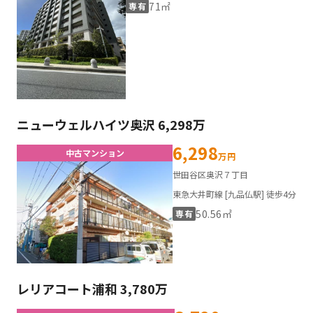
71㎡
専有
ニューウェルハイツ奥沢 6,298万
6,298
中古マンション
万円
世田谷区奥沢７丁目
東急大井町線 [九品仏駅] 徒歩4分
50.56㎡
専有
レリアコート浦和 3,780万