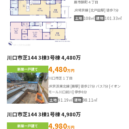
蕨市錦町４丁目
JR埼京線 [北戸田駅] 徒歩7分
108㎡
101.33㎡
土地
建物
川口市芝144 3棟3号棟 4,480万
4,480
新築一戸建て
万円
川口市芝１丁目
JR京浜東北線 [蕨駅] 徒歩27分 バス7分 [イオン
モール川口前川] 停歩6分
91.19㎡
98.11㎡
土地
建物
川口市芝144 3棟1号棟 4,980万
4,980
新築一戸建て
万円