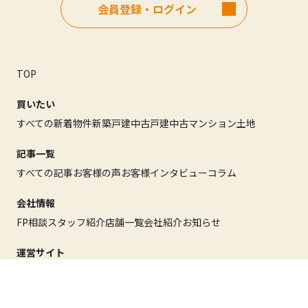
会員登録・ログイン
TOP
買いたい
すべての新着物件
新築戸建
中古戸建
中古マンション
土地
記事一覧
すべての記事
お客様の声
お客様インタビュー
コラム
会社情報
FP相談
スタッフ紹介
店舗一覧
会社紹介
お知らせ
運営サイト
グループサイト
不動産売却
不動産投資
注文住宅
リノベーション
賃貸
デュアルライフ（二拠点生活）
離婚にまつわる不動産のお悩み
リクルート