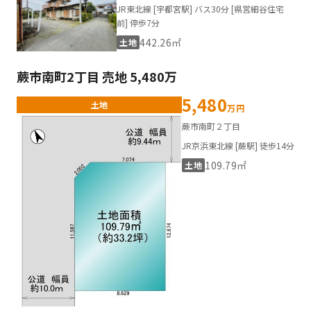
JR東北線 [宇都宮駅] バス30分 [県営細谷住宅
前] 停歩7分
442.26㎡
土地
蕨市南町2丁目 売地 5,480万
5,480
土地
万円
蕨市南町２丁目
JR京浜東北線 [蕨駅] 徒歩14分
109.79㎡
土地