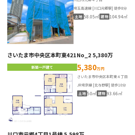
埼玉高速線 [川口元郷駅] 徒歩8分
58.05㎡
104.94㎡
土地
建物
さいたま市中央区本町東421No_2 5,380万
5,380
新築一戸建て
万円
さいたま市中央区本町東４丁目
JR埼京線 [北与野駅] 徒歩10分
50㎡
93.66㎡
土地
建物
川口市元郷4丁目1号棟 5,598万