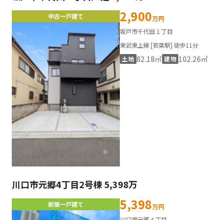
2,900
中古一戸建て
万円
坂戸市千代田１丁目
東武東上線 [若葉駅] 徒歩11分
82.18㎡
102.26㎡
土地
建物
川口市元郷4丁目2号棟 5,398万
5,398
新築一戸建て
万円
川口市元郷４丁目