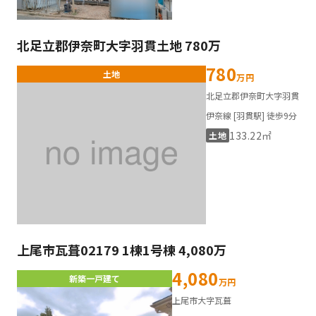
北足立郡伊奈町大字羽貫土地 780万
780
土地
万円
北足立郡伊奈町大字羽貫
伊奈線 [羽貫駅] 徒歩9分
133.22㎡
土地
上尾市瓦葺02179 1棟1号棟 4,080万
4,080
新築一戸建て
万円
上尾市大字瓦葺