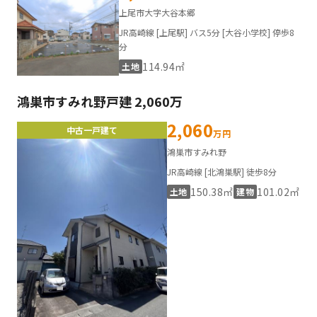
上尾市大字大谷本郷
JR高崎線 [上尾駅] バス5分 [大谷小学校] 停歩8
分
114.94㎡
土地
鴻巣市すみれ野戸建 2,060万
2,060
中古一戸建て
万円
鴻巣市すみれ野
JR高崎線 [北鴻巣駅] 徒歩8分
150.38㎡
101.02㎡
土地
建物