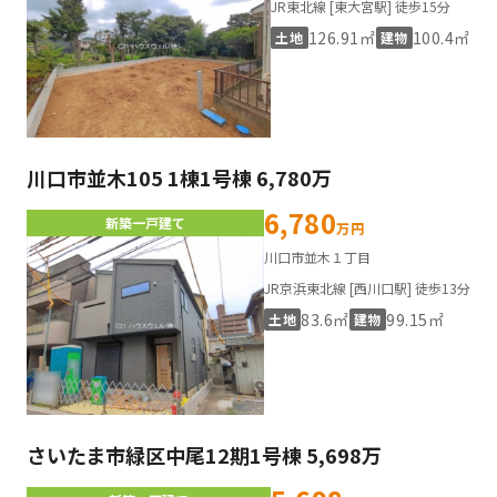
JR東北線 [東大宮駅] 徒歩15分
126.91㎡
100.4㎡
土地
建物
川口市並木105 1棟1号棟 6,780万
6,780
新築一戸建て
万円
川口市並木１丁目
JR京浜東北線 [西川口駅] 徒歩13分
83.6㎡
99.15㎡
土地
建物
さいたま市緑区中尾12期1号棟 5,698万