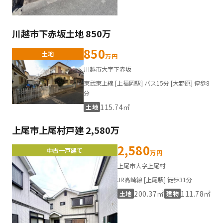
川越市下赤坂土地 850万
850
土地
万円
川越市大字下赤坂
東武東上線 [上福岡駅] バス15分 [大野原] 停歩8
分
115.74㎡
土地
上尾市上尾村戸建 2,580万
2,580
中古一戸建て
万円
上尾市大字上尾村
JR高崎線 [上尾駅] 徒歩31分
200.37㎡
111.78㎡
土地
建物