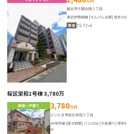
万円
越谷市千間台西２丁目
東武伊勢崎線 [せんげん台駅] 徒歩3分
75.72㎡
専有
桜区栄和1号棟 3,780万
3,780
新築一戸建て
万円
さいたま市桜区栄和５丁目
JR埼京線 [南与野駅] バス10分 [大泉通り] 停歩8
分