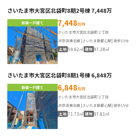
さいたま市大宮区北袋町8期2号棟 7,448万
7,448
新築一戸建て
万円
さいたま市大宮区北袋町２丁目
JR京浜東北線 [さいたま新都心駅] 徒歩15分
59.62㎡
97.28㎡
土地
建物
さいたま市大宮区北袋町8期1号棟 6,848万
6,848
新築一戸建て
万円
さいたま市大宮区北袋町２丁目
JR京浜東北線 [さいたま新都心駅] 徒歩15分
71.73㎡
97.81㎡
土地
建物