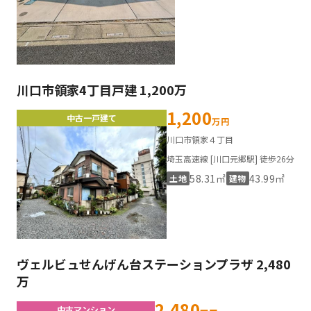
川口市領家4丁目戸建 1,200万
1,200
中古一戸建て
万円
川口市領家４丁目
埼玉高速線 [川口元郷駅] 徒歩26分
58.31㎡
43.99㎡
土地
建物
ヴェルビュせんげん台ステーションプラザ 2,480
万
2,480
中古マンション