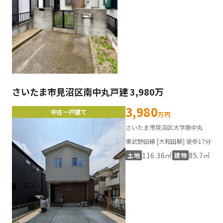
さいたま市見沼区南中丸戸建 3,980万
3,980
中古一戸建て
万円
さいたま市見沼区大字南中丸
東武野田線 [大和田駅] 徒歩17分
116.36㎡
85.7㎡
土地
建物