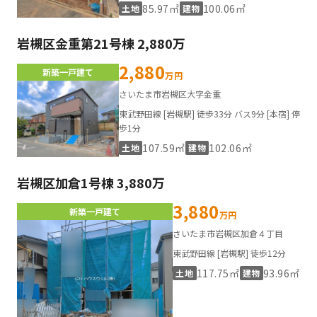
85.97㎡
100.06㎡
土地
建物
岩槻区金重第21号棟 2,880万
2,880
新築一戸建て
万円
さいたま市岩槻区大字金重
東武野田線 [岩槻駅] 徒歩33分 バス9分 [本宿] 停
歩1分
107.59㎡
102.06㎡
土地
建物
岩槻区加倉1号棟 3,880万
3,880
新築一戸建て
万円
さいたま市岩槻区加倉４丁目
東武野田線 [岩槻駅] 徒歩12分
117.75㎡
93.96㎡
土地
建物