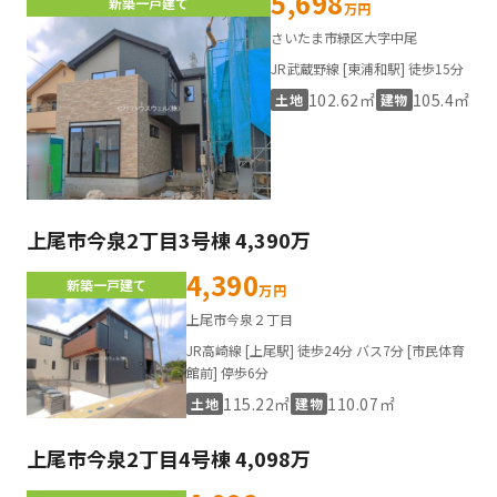
5,698
新築一戸建て
万円
さいたま市緑区大字中尾
JR武蔵野線 [東浦和駅] 徒歩15分
102.62㎡
105.4㎡
土地
建物
上尾市今泉2丁目3号棟 4,390万
4,390
新築一戸建て
万円
上尾市今泉２丁目
JR高崎線 [上尾駅] 徒歩24分 バス7分 [市民体育
館前] 停歩6分
115.22㎡
110.07㎡
土地
建物
上尾市今泉2丁目4号棟 4,098万