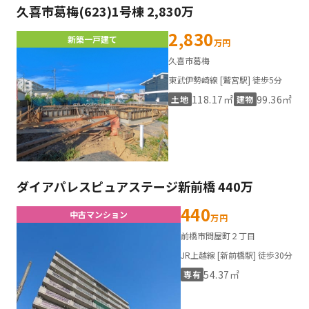
久喜市葛梅(623)1号棟 2,830万
2,830
新築一戸建て
万円
久喜市葛梅
東武伊勢崎線 [鷲宮駅] 徒歩5分
118.17㎡
99.36㎡
土地
建物
ダイアパレスピュアステージ新前橋 440万
440
中古マンション
万円
前橋市問屋町２丁目
JR上越線 [新前橋駅] 徒歩30分
54.37㎡
専有