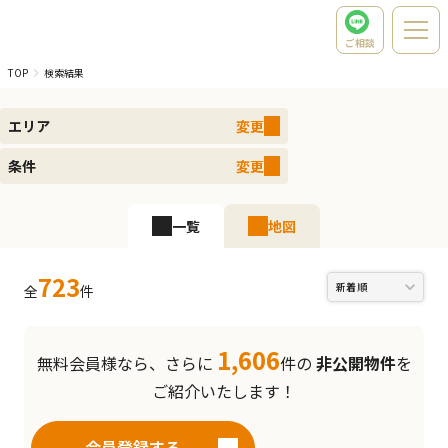
ご相談
TOP
検索結果
エリア
変更
条件
変更
一覧
地図
723
全
件
1,606
無料会員様なら、さらに
件の
非公開物件
を
ご紹介いたします！
会員登録する