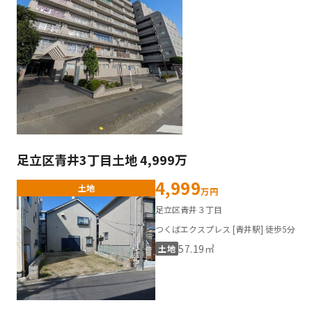
足立区青井3丁目土地 4,999万
4,999
土地
万円
足立区青井３丁目
つくばエクスプレス [青井駅] 徒歩5分
57.19㎡
土地