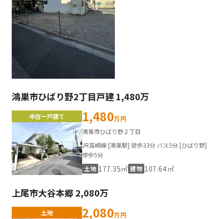
鴻巣市ひばり野2丁目戸建 1,480万
1,480
中古一戸建て
万円
鴻巣市ひばり野２丁目
JR高崎線 [鴻巣駅] 徒歩33分 バス5分 [ひばり野]
停歩5分
177.35㎡
107.64㎡
土地
建物
上尾市大谷本郷 2,080万
2,080
土地
万円