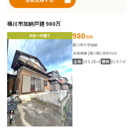
桶川市加納戸建 980万
980
中古一戸建て
万円
桶川市大字加納
JR高崎線 [桶川駅] 徒歩50分
103.28㎡
81.67㎡
土地
建物