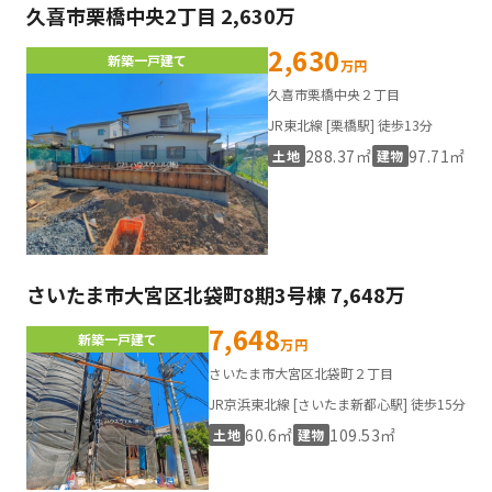
久喜市栗橋中央2丁目 2,630万
2,630
新築一戸建て
万円
久喜市栗橋中央２丁目
JR東北線 [栗橋駅] 徒歩13分
288.37㎡
97.71㎡
土地
建物
さいたま市大宮区北袋町8期3号棟 7,648万
7,648
新築一戸建て
万円
さいたま市大宮区北袋町２丁目
JR京浜東北線 [さいたま新都心駅] 徒歩15分
60.6㎡
109.53㎡
土地
建物