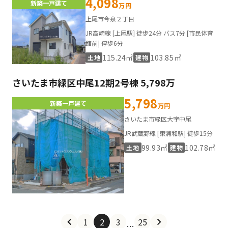
4,098
新築一戸建て
万円
上尾市今泉２丁目
JR高崎線 [上尾駅] 徒歩24分 バス7分 [市民体育
館前] 停歩6分
115.24㎡
103.85㎡
土地
建物
さいたま市緑区中尾12期2号棟 5,798万
5,798
新築一戸建て
万円
さいたま市緑区大字中尾
JR武蔵野線 [東浦和駅] 徒歩15分
99.93㎡
102.78㎡
土地
建物
1
2
3
25
…