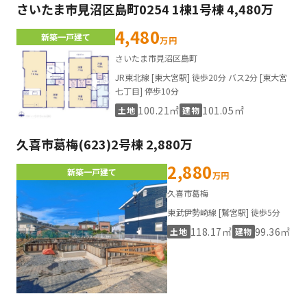
さいたま市見沼区島町0254 1棟1号棟 4,480万
4,480
新築一戸建て
万円
さいたま市見沼区島町
JR東北線 [東大宮駅] 徒歩20分 バス2分 [東大宮
七丁目] 停歩10分
100.21㎡
101.05㎡
土地
建物
久喜市葛梅(623)2号棟 2,880万
2,880
新築一戸建て
万円
久喜市葛梅
東武伊勢崎線 [鷲宮駅] 徒歩5分
118.17㎡
99.36㎡
土地
建物