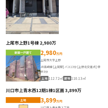
上尾市上野1号棟 2,980万
2,980
新築一戸建て
万円
上尾市大字上野
JR高崎線 [上尾駅] バス13分 [上野北交差点] 停
歩3分
112.72㎡
110.13㎡
土地
建物
川口市上青木西12期1棟1区画 3,899万
3,899
土地
万円
川口市上青木西３丁目