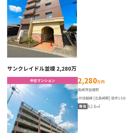
サンクレイドル並榎 2,280万
2,280
中古マンション
万円
高崎市並榎町
JR信越線 [北高崎駅] 徒歩13分
82.6㎡
専有