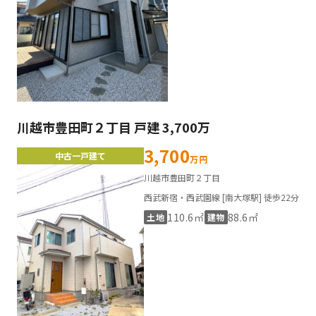
川越市豊田町２丁目 戸建 3,700万
3,700
中古一戸建て
万円
川越市豊田町２丁目
西武新宿・西武園線 [南大塚駅] 徒歩22分
110.6㎡
88.6㎡
土地
建物