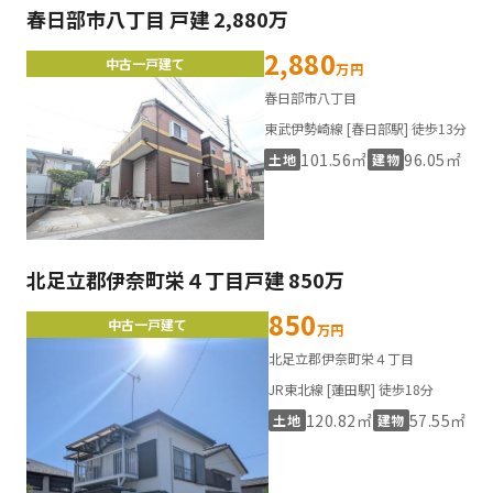
春日部市八丁目 戸建 2,880万
2,880
中古一戸建て
万円
春日部市八丁目
東武伊勢崎線 [春日部駅] 徒歩13分
101.56㎡
96.05㎡
土地
建物
北足立郡伊奈町栄４丁目戸建 850万
850
中古一戸建て
万円
北足立郡伊奈町栄４丁目
JR東北線 [蓮田駅] 徒歩18分
120.82㎡
57.55㎡
土地
建物