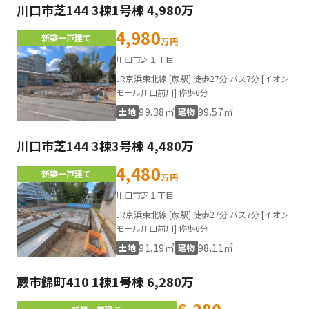
川口市芝144 3棟1号棟 4,980万
4,980
新築一戸建て
万円
川口市芝１丁目
JR京浜東北線 [蕨駅] 徒歩27分 バス7分 [イオン
モール川口前川] 停歩6分
99.38㎡
99.57㎡
土地
建物
川口市芝144 3棟3号棟 4,480万
4,480
新築一戸建て
万円
川口市芝１丁目
JR京浜東北線 [蕨駅] 徒歩27分 バス7分 [イオン
モール川口前川] 停歩6分
91.19㎡
98.11㎡
土地
建物
蕨市錦町410 1棟1号棟 6,280万