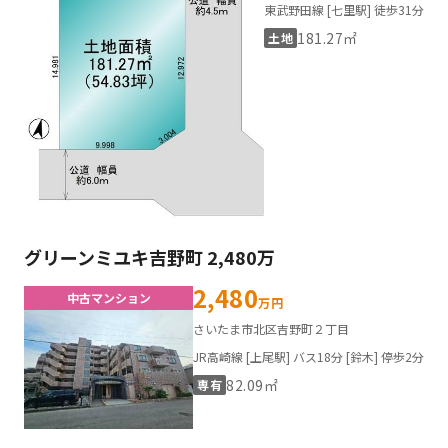
東武野田線 [七里駅] 徒歩31分
181.27㎡
土地
グリーンミユキ吉野町 2,480万
2,480
中古マンション
万円
さいたま市北区吉野町２丁目
JR高崎線 [上尾駅] バス18分 [鈴木] 停歩2分
82.09㎡
専有