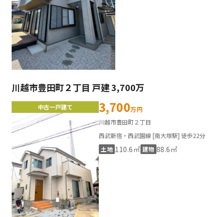
川越市豊田町２丁目 戸建 3,700万
3,700
中古一戸建て
万円
川越市豊田町２丁目
西武新宿・西武園線 [南大塚駅] 徒歩22分
110.6㎡
88.6㎡
土地
建物