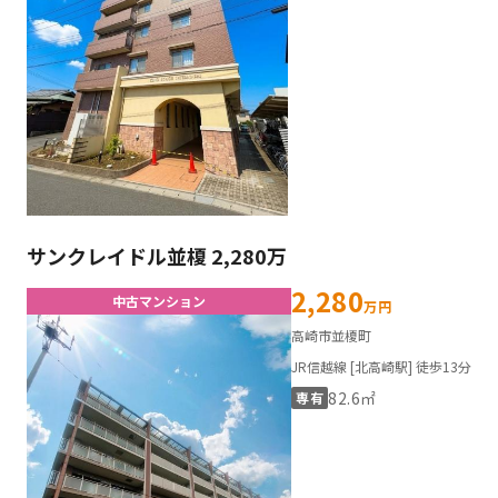
サンクレイドル並榎 2,280万
2,280
中古マンション
万円
高崎市並榎町
JR信越線 [北高崎駅] 徒歩13分
82.6㎡
専有