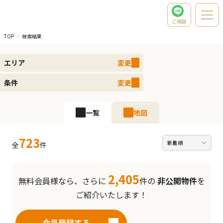
ご相談
TOP
検索結果
エリア
変更
条件
変更
一覧
地図
723
全
件
2,405
無料会員様なら、さらに
件の
非公開物件
を
ご紹介いたします！
会員登録する