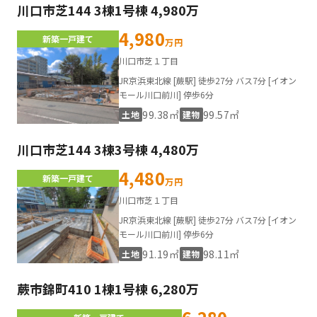
川口市芝144 3棟1号棟 4,980万
4,980
新築一戸建て
万円
川口市芝１丁目
JR京浜東北線 [蕨駅] 徒歩27分 バス7分 [イオン
モール川口前川] 停歩6分
99.38㎡
99.57㎡
土地
建物
川口市芝144 3棟3号棟 4,480万
4,480
新築一戸建て
万円
川口市芝１丁目
JR京浜東北線 [蕨駅] 徒歩27分 バス7分 [イオン
モール川口前川] 停歩6分
91.19㎡
98.11㎡
土地
建物
蕨市錦町410 1棟1号棟 6,280万