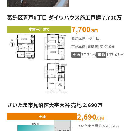
葛飾区青戸6丁目 ダイワハウス施工戸建 7,700万
7,700
中古一戸建て
万円
葛飾区青戸６丁目
京成本線 [青砥駅] 徒歩10分
77.71㎡
127.47㎡
土地
建物
さいたま市見沼区大字大谷 売地 2,690万
2,690
土地
万円
さいたま市見沼区大字大谷