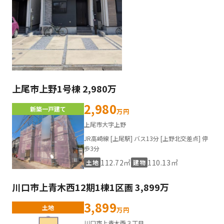
上尾市上野1号棟 2,980万
2,980
新築一戸建て
万円
上尾市大字上野
JR高崎線 [上尾駅] バス13分 [上野北交差点] 停
歩3分
112.72㎡
110.13㎡
土地
建物
川口市上青木西12期1棟1区画 3,899万
3,899
土地
万円
川口市上青木西３丁目