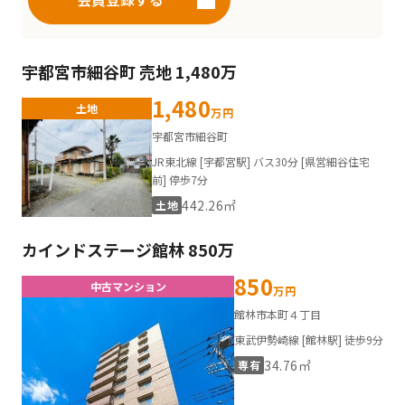
宇都宮市細谷町 売地 1,480万
1,480
土地
万円
宇都宮市細谷町
JR東北線 [宇都宮駅] バス30分 [県営細谷住宅
前] 停歩7分
442.26㎡
土地
カインドステージ館林 850万
850
中古マンション
万円
館林市本町４丁目
東武伊勢崎線 [館林駅] 徒歩9分
34.76㎡
専有