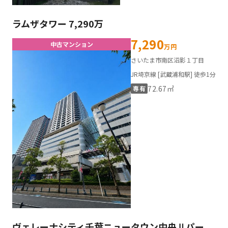
ラムザタワー 7,290万
7,290
中古マンション
万円
さいたま市南区沼影１丁目
JR埼京線 [武蔵浦和駅] 徒歩1分
72.67㎡
専有
ヴェレーナシティ千葉ニュータウン中央Ⅱパー