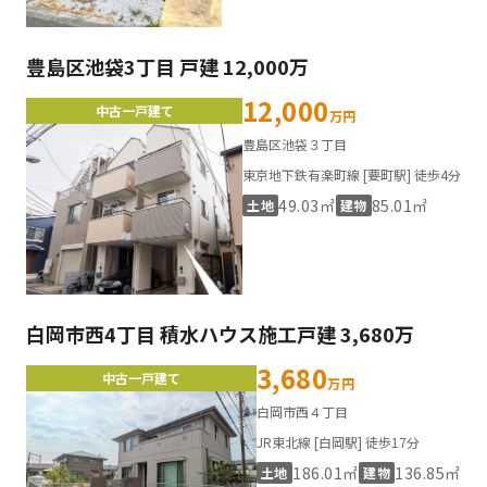
豊島区池袋3丁目 戸建 12,000万
12,000
中古一戸建て
万円
豊島区池袋３丁目
東京地下鉄有楽町線 [要町駅] 徒歩4分
49.03㎡
85.01㎡
土地
建物
白岡市西4丁目 積水ハウス施工戸建 3,680万
3,680
中古一戸建て
万円
白岡市西４丁目
JR東北線 [白岡駅] 徒歩17分
186.01㎡
136.85㎡
土地
建物