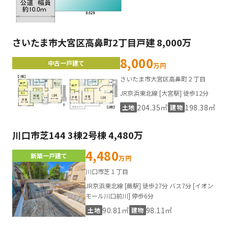
さいたま市大宮区高鼻町2丁目戸建 8,000万
8,000
中古一戸建て
万円
さいたま市大宮区高鼻町２丁目
JR京浜東北線 [大宮駅] 徒歩12分
204.35㎡
198.38㎡
土地
建物
川口市芝144 3棟2号棟 4,480万
4,480
新築一戸建て
万円
川口市芝１丁目
JR京浜東北線 [蕨駅] 徒歩27分 バス7分 [イオン
モール川口前川] 停歩6分
90.81㎡
98.11㎡
土地
建物