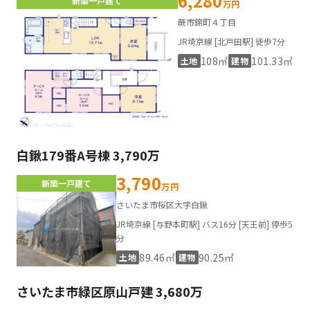
6,280
新築一戸建て
万円
蕨市錦町４丁目
JR埼京線 [北戸田駅] 徒歩7分
108㎡
101.33㎡
土地
建物
白鍬179番A号棟 3,790万
3,790
新築一戸建て
万円
さいたま市桜区大字白鍬
JR埼京線 [与野本町駅] バス16分 [天王前] 停歩5
分
89.46㎡
90.25㎡
土地
建物
さいたま市緑区原山戸建 3,680万