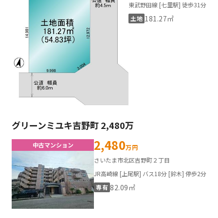
東武野田線 [七里駅] 徒歩31分
181.27㎡
土地
グリーンミユキ吉野町 2,480万
2,480
中古マンション
万円
さいたま市北区吉野町２丁目
JR高崎線 [上尾駅] バス18分 [鈴木] 停歩2分
82.09㎡
専有