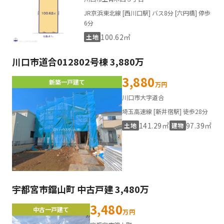
JR京浜東北線 [西川口駅] バス8分 [六円橋] 停歩
6分
100.62㎡
土地
川口市道合012802号棟 3,880万
3,880
新築一戸建て
万円
川口市大字道合
埼玉高速線 [新井宿駅] 徒歩28分
141.29㎡
97.39㎡
土地
建物
宇都宮市鐺山町 中古戸建 3,480万
3,480
中古一戸建て
万円