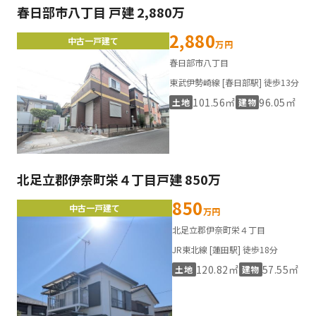
春日部市八丁目 戸建 2,880万
2,880
中古一戸建て
万円
春日部市八丁目
東武伊勢崎線 [春日部駅] 徒歩13分
101.56㎡
96.05㎡
土地
建物
北足立郡伊奈町栄４丁目戸建 850万
850
中古一戸建て
万円
北足立郡伊奈町栄４丁目
JR東北線 [蓮田駅] 徒歩18分
120.82㎡
57.55㎡
土地
建物