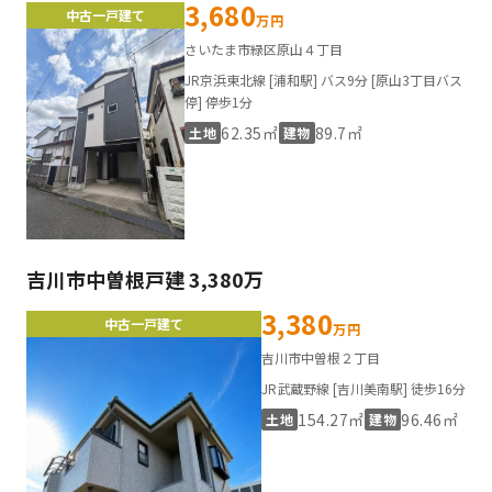
3,680
中古一戸建て
万円
さいたま市緑区原山４丁目
JR京浜東北線 [浦和駅] バス9分 [原山3丁目バス
停] 停歩1分
62.35㎡
89.7㎡
土地
建物
吉川市中曽根戸建 3,380万
3,380
中古一戸建て
万円
吉川市中曽根２丁目
JR武蔵野線 [吉川美南駅] 徒歩16分
154.27㎡
96.46㎡
土地
建物