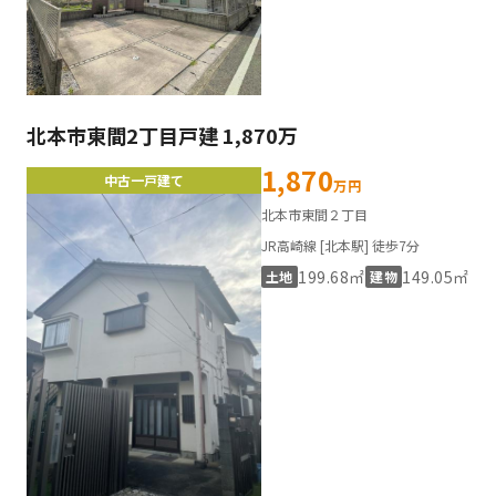
北本市東間2丁目戸建 1,870万
1,870
中古一戸建て
万円
北本市東間２丁目
JR高崎線 [北本駅] 徒歩7分
199.68㎡
149.05㎡
土地
建物