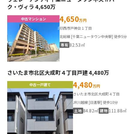
ク・ヴィラ 4,650万
4,650
中古マンション
万円
印西市戸神台１丁目
北総線 [千葉ニュータウン中央駅] 徒歩5分
82.53㎡
専有
さいたま市北区大成町４丁目戸建 4,480万
4,480
中古一戸建て
万円
さいたま市北区大成町４丁目
JR川越線 [日進駅] 徒歩10分
84.82㎡
111.88㎡
土地
建物