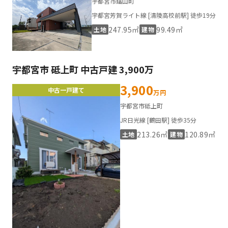
宇都宮市鐺山町
宇都宮芳賀ライト線 [清陵高校前駅] 徒歩19分
247.95㎡
99.49㎡
土地
建物
宇都宮市 砥上町 中古戸建 3,900万
3,900
中古一戸建て
万円
宇都宮市砥上町
JR日光線 [鶴田駅] 徒歩35分
213.26㎡
120.89㎡
土地
建物