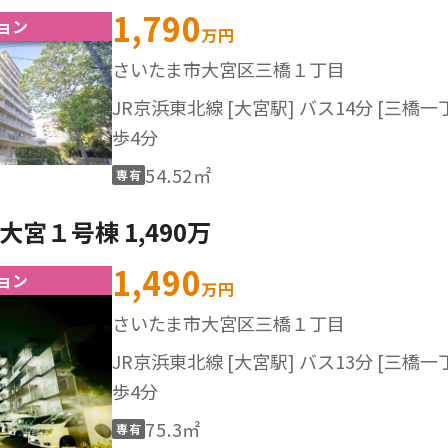
1,790
ョン
万円
さいたま市大宮区三橋１丁目
JR京浜東北線 [大宮駅] バス14分 [三橋一
歩4分
54.52㎡
専有
宮１号棟 1,490万
1,490
ョン
万円
さいたま市大宮区三橋１丁目
JR京浜東北線 [大宮駅] バス13分 [三橋一
歩4分
75.3㎡
専有