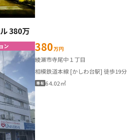
 380万
380
ョン
万円
綾瀬市寺尾中１丁目
相模鉄道本線 [かしわ台駅] 徒歩19分
64.02㎡
専有