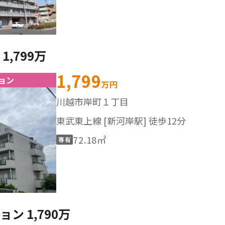
,799万
1,799
ョン
万円
川越市岸町１丁目
東武東上線 [新河岸駅] 徒歩12分
72.18㎡
専有
ン 1,790万