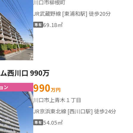
川口市柳根町
JR武蔵野線 [東浦和駅] 徒歩20分
69.18㎡
専有
西川口 990万
990
ョン
万円
川口市上青木１丁目
JR京浜東北線 [西川口駅] 徒歩24分
54.05㎡
専有