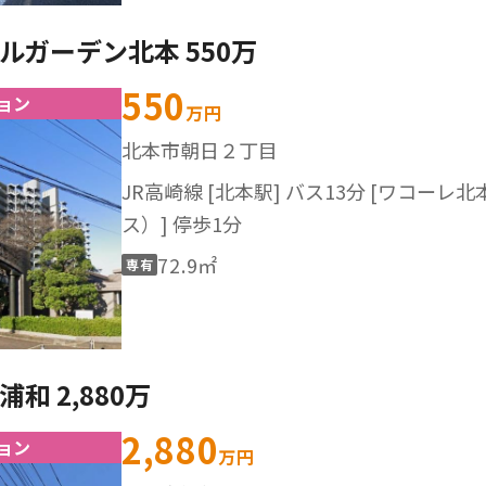
ルガーデン北本 550万
550
ョン
万円
北本市朝日２丁目
JR高崎線 [北本駅] バス13分 [ワコーレ
ス）] 停歩1分
72.9㎡
専有
和 2,880万
2,880
ョン
万円