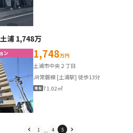
浦 1,748万
1,748
ョン
万円
土浦市中央２丁目
JR常磐線 [土浦駅] 徒歩13分
71.02㎡
専有
1
4
5
…