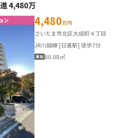
 4,480万
4,480
ョン
万円
さいたま市北区大成町４丁目
JR川越線 [日進駅] 徒歩7分
80.08㎡
専有