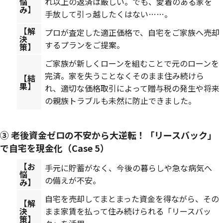
悩
れ以上の返済は厳しい。でも、愛着のある家を
み】
手放して引っ越したくはない……。
【解
プロが査定した適正価格で、自宅をご家族へ売却
決
するプランをご提案。
策】
ご家族が新しくローンを組むことで元のローンを
完済。家を失うことなくそのまま住み続けら
【結
果】
れ、適切な価格取引によって贈与税の発生や将来
の親族トラブルも未然に防止できました。
③ 老後資金ゼロの不安から大逆転！「リースバック」
で自宅を現金化（Case 5）
【お
手元に貯蓄がなく、今後の暮らしや急な病気へ
悩
の備えが不安。
み】
自宅を売却してまとまった資金を得ながら、その
【解
決
まま家賃を払って住み続けられる「リースバッ
策】