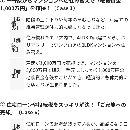
① 一軒家からマンションへの住み替えで「老後資金
1,000万円」を確保！（Case 3）
【お
階段の上り下りや毎年の草むしりなど、戸建ての
悩
維持管理が体力的に厳しくなってきた。
み】
住み慣れたエリア内で、4LDKの戸建てから、バ
【解
決
リアフリーでワンフロアの2LDKマンションへ住
策】
み替え。
戸建が3,000万円で売却でき、マンションを
2,000万円で購入。手元にしっかり1,000万円の
【結
果】
老後資金を残すことができ、経済的にも体力的に
もゆとりが生まれました。
② 住宅ローンや相続税をスッキリ解決！「ご家族への
売却」（Case 6）
住宅ローンの返済が残っているが、高齢になりこ
【お