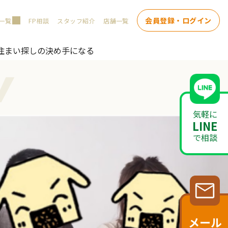
会員登録・ログイン
一覧
FP相談
スタッフ紹介
店舗一覧
住まい探しの決め手になる
w
気軽に
LINE
で相談
メール