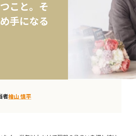
つこと。そ
め手になる
当者
檜山 慎平