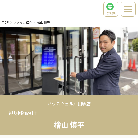
ご相談
TOP
スタッフ紹介
檜山 慎平
ハウスウェル戸田駅店
宅地建物取引士
檜山 慎平