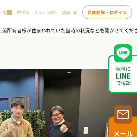
会員登録・ログイン
一覧
FP相談
スタッフ紹介
店舗一覧
た前所有者様が住まわれていた当時の状況なども聞かせてくだ
気軽に
LINE
で相談
メール