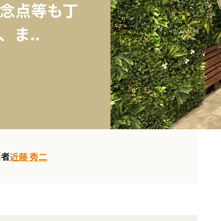
念点等も丁
ま..
当者
近藤 秀二