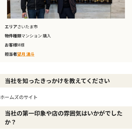
エリア
さいたま市
物件種類
マンション 購入
お客様
M様
担当者
望月 湧斗
当社を知ったきっかけを教えてください
ホームズのサイト
当社の第一印象や店の雰囲気はいかがでした
か？