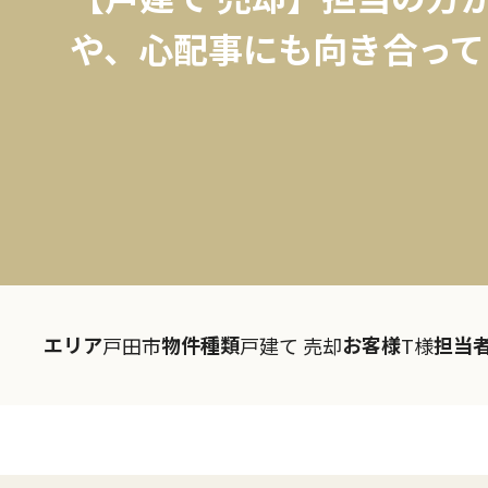
や、心配事にも向き合って
エリア
物件種類
お客様
担当
戸田市
戸建て 売却
T様