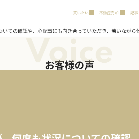
買いたい
不動産売却
記事
ついての確認や、心配事にも向き合っていただき、若いながら
Voice
お客様の声
が、何度も状況についての確認