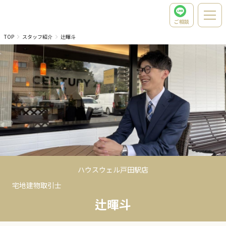
ご相談
TOP
スタッフ紹介
辻暉斗
ハウスウェル戸田駅店
宅地建物取引士
辻暉斗