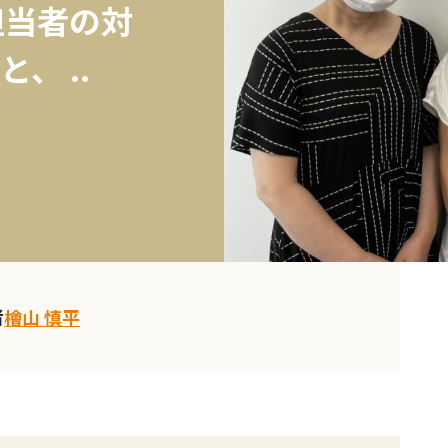
担当者の対
、 ..
者
檜山 慎平