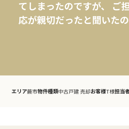
てしまったのですが、 ご
応が親切だったと聞いたのと
エリア
物件種類
お客様
担当
蕨市
中古戸建 売却
T様