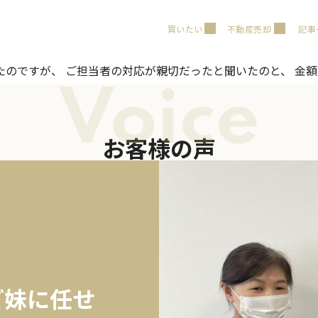
買いたい
不動産売却
記事
たのですが、 ご担当者の対応が親切だったと聞いたのと、 金
Voice
お客様の声
ど妹に任せ