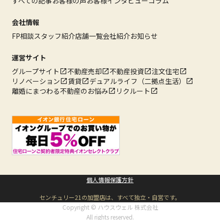
すべての記事
お客様の声
お客様インタビュー
コラム
会社情報
FP相談
スタッフ紹介
店舗一覧
会社紹介
お知らせ
運営サイト
グループサイト
不動産売却
不動産投資
注文住宅
リノベーション
賃貸
デュアルライフ（二拠点生活）
離婚にまつわる不動産のお悩み
リクルート
個人情報保護方針
センチュリー21の加盟店は、すべて独立・自営です。
Copyright © ハウスウェル 株式会社
All rights reserved.