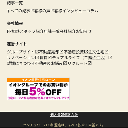
記事一覧
すべての記事
お客様の声
お客様インタビュー
コラム
会社情報
FP相談
スタッフ紹介
店舗一覧
会社紹介
お知らせ
運営サイト
グループサイト
不動産売却
不動産投資
注文住宅
リノベーション
賃貸
デュアルライフ（二拠点生活）
離婚にまつわる不動産のお悩み
リクルート
個人情報保護方針
センチュリー21の加盟店は、すべて独立・自営です。