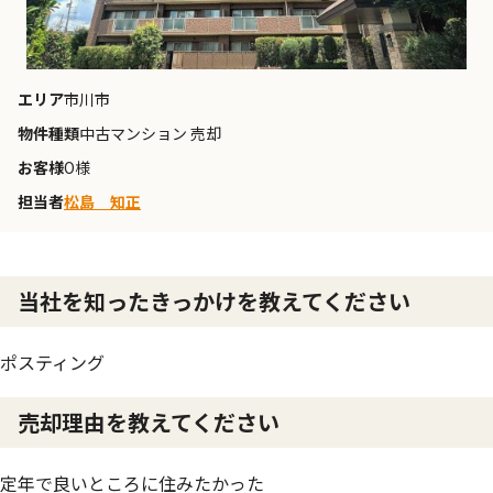
エリア
市川市
物件種類
中古マンション 売却
お客様
O様
担当者
松島 知正
当社を知ったきっかけを教えてください
ポスティング
売却理由を教えてください
定年で良いところに住みたかった