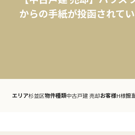
からの手紙が投函されてい
エリア
物件種類
お客様
担
杉並区
中古戸建 売却
H様