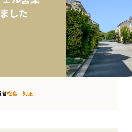
ました
当者
松島 知正