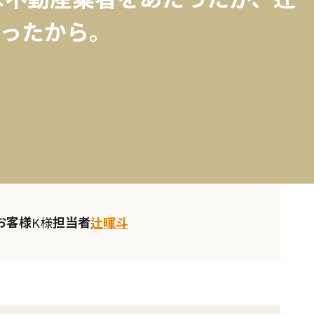
ったから。
お客様
担当者
K様
辻暉斗