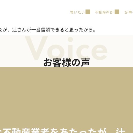
買いたい
不動産売却
記事
たが、辻さんが一番信頼できると思ったから。
Voice
お客様の声
な不動産業者をあたったが、辻