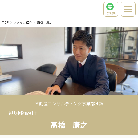
ご相談
TOP
スタッフ紹介
髙橋 康之
不動産コンサルティング事業部４課
宅地建物取引士
髙橋 康之